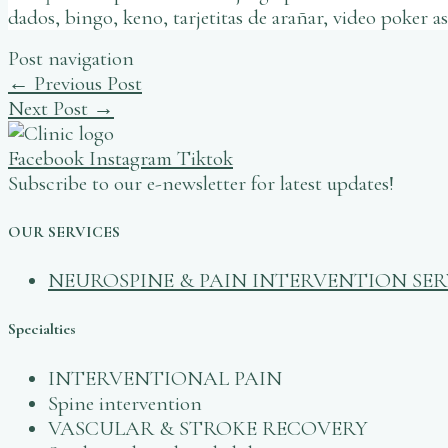
dados, bingo, keno, tarjetitas de arañar, video poker as
Post navigation
←
Previous Post
Next Post
→
Facebook
Instagram
Tiktok
Subscribe to our e-newsletter for latest updates!
OUR SERVICES
NEUROSPINE & PAIN INTERVENTION SER
Specialties
INTERVENTIONAL PAIN
Spine intervention
VASCULAR & STROKE RECOVERY