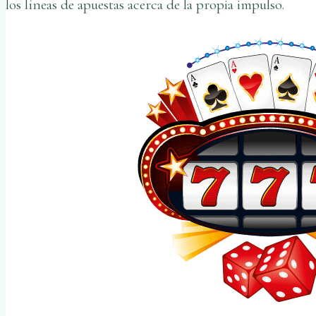
los líneas de apuestas acerca de la propia impulso.