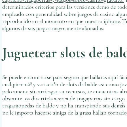
determinados criterios para las versiones demo de todo
empleado con generalidad sobre juegos de casino alguna
reproducido en el momento en que nuestro iphone. Tr
algunos de sus juegos mayormente afamados.
Juguetear slots de bal
Se puede encontrarse para seguro que hallarás aquí fáci
cualquier nâº y variacií³n de slots de balde así­ como jo
pelo ameno sin arriesgar su recursos, te encuentras al
obstante, os divertirás acerca de tragaperras sin carg
tragamonedas de balde y no ha transpirado sus demás jue
no le importa hacerse amiga de la grasa hallan tornado