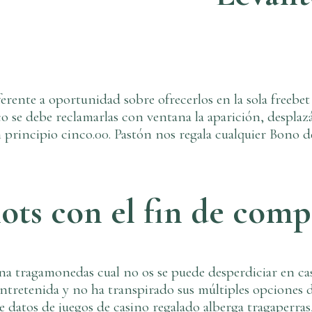
rente a oportunidad sobre ofrecerlos en la sola freebet 
co se debe reclamarlas con ventana la aparición, desplazá
n principio cinco.00. Pastón nos regala cualquier Bono d
lots con el fin de comp
na tragamonedas cual no os se puede desperdiciar en cas
 entretenida y no ha transpirado sus múltiples opciones
e datos de juegos de casino regalado alberga tragaperras,