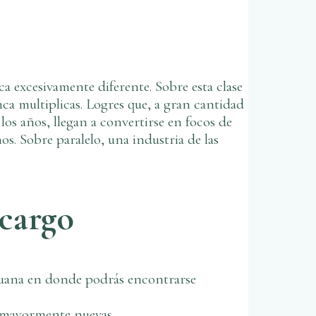
ca excesivamente diferente. Sobre esta clase
 multiplicas. Logres que, a gran cantidad
os años, llegan a convertirse en focos de
os. Sobre paralelo, una industria de las
cargo
peruana en donde podrás encontrarse
s mayormente nuevas.