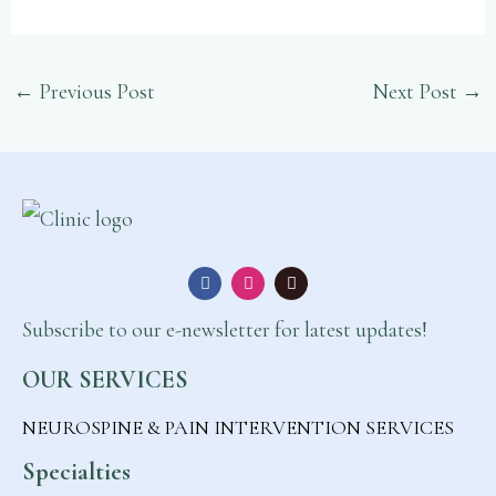
←
Previous Post
Next Post
→
F
I
T
a
n
i
c
s
k
e
t
t
b
a
o
Subscribe to our e-newsletter for latest updates!
o
g
k
o
r
k
a
OUR SERVICES
m
NEUROSPINE & PAIN INTERVENTION SERVICES
Specialties