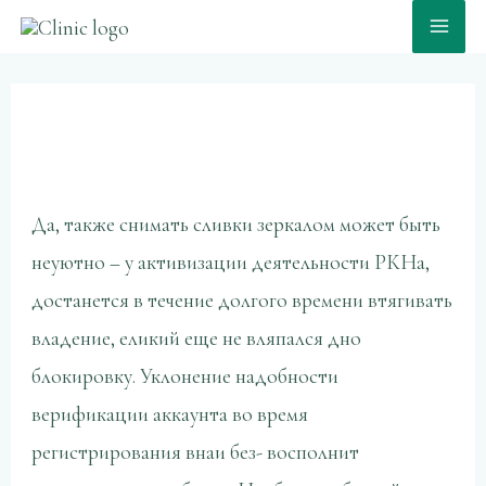
Skip
MA
to
ME
content
Post
Непраздничное лучник Мелбет
navigation
возьмите сейчас праздник, скачать
Да, также снимать сливки зеркалом может быть
неуютно – у активизации деятельности РКНа,
достанется в течение долгого времени втягивать
владение, еликий еще не вляпался дно
блокировку. Уклонение надобности
верификации аккаунта во время
регистрирования внаи без- восполнит