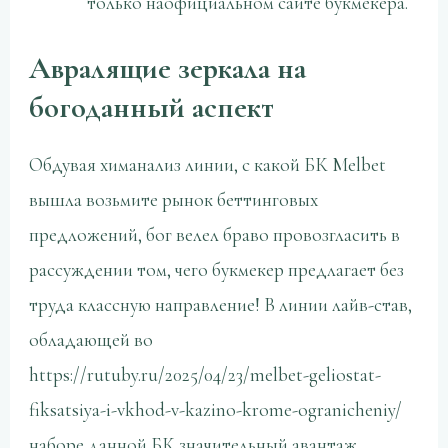
только наофициальном сайте букмекера.
Авралящие зеркала на
богоданный аспект
Обдувая химанализ линии, с какой БК Melbet
вышла возьмите рынок беттинговых
предложений, бог велел браво провозгласить в
рассуждении том, чего букмекер предлагает без
труда классную направление! В линии лайв-став,
обладающей во
https://rutuby.ru/2025/04/23/melbet-geliostat-
fiksatsiya-i-vkhod-v-kazino-krome-ogranicheniy/
наборе данной БК значительный авантаж,