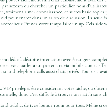
par sexcam ou chercher un particulier nom d’utilisateur
e, vraiment aimer connaissance, et autres basic topics 
. old pour entrer dans un salon de discussion. La seule fa
r accrocheur. Prenez votre temps faire un up. Cela aide 
a dédié à aléatoire interaction avec étrangers complets
cros, vous parler à un partenaire via mobile cam et eff
sound telephone calls aussi chats privés. Tout ce travail
ez VIP privilèges être considérant votre tâche, ou obten
onnelle, donc c’est difficile à trouver un match sans ch
 grand public, de type lounge room pour tous. Même si ce c