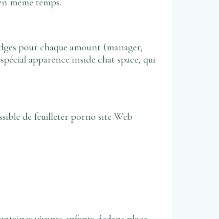
 en même temps.
 badges pour chaque amount (manager,
écial apparence inside chat space, qui
ssible de feuilleter porno site Web
entaines vivants enfants dedans place.