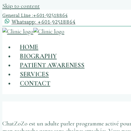
Skip to content
General Line :
+601-92518864
Whatsapp: +601-92518864
HOME
BIOGRAPHY
PATIENT AWARENESS
SERVICES
CONTACT
ChatZoZo Évaluation 2021
ChatZoZo est un adulte parler programme activé pour ai
men recherche genre sans chaînes attachées. Vous pouvez