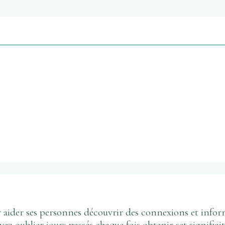
der ses personnes découvrir des connexions et informels
 oublier jours passés chaque fois obtenir set signifiait