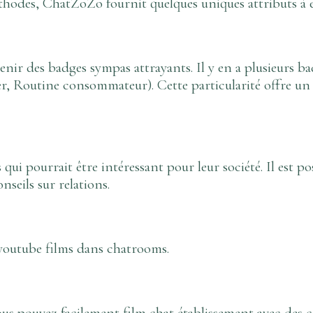
thodes, ChatZoZo fournit quelques uniques attributs à
enir des badges sympas attrayants. Il y en a plusieurs
Routine consommateur). Cette particularité offre un sp
ui pourrait être intéressant pour leur société. Il est po
nseils sur relations.
youtube films dans chatrooms.
us pouvez facilement film chat établissement avec des c