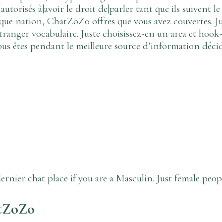
torisés à|avoir le droit de|parler tant que ils suivent le
ifique nation, ChatZoZo offres que vous avez couvertes. J
ranger vocabulaire. Juste choisissez-en un area et hook-u
us êtes pendant le meilleure source d’information décider
rnier chat place if you are a Masculin. Just female peopl
atZoZo