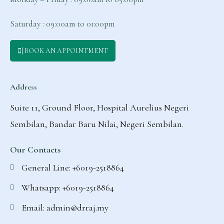
Saturday‎‎ : 09:00am to 01:00pm
| BOOK AN APPOINTMENT
Address
Suite 11, Ground Floor, Hospital Aurelius Negeri
Sembilan, Bandar Baru Nilai, Negeri Sembilan.
Our Contacts
General Line: +6019-2518864
Whatsapp: +6019-2518864
Email: admin@drraj.my